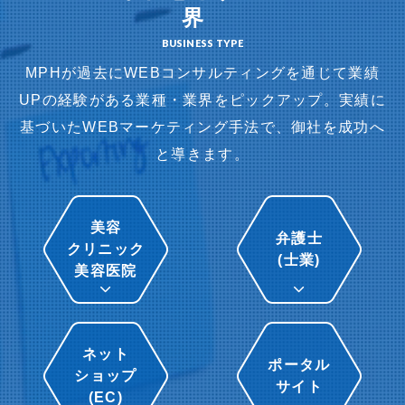
界
BUSINESS TYPE
MPHが過去にWEBコンサルティングを通じて業績
UPの経験がある業種・業界をピックアップ。
実績に
基づいたWEBマーケティング手法で、御社を成功へ
と導きます。
美容
弁護士
クリニック
(士業)
美容医院
ネット
ポータル
ショップ
サイト
(EC)