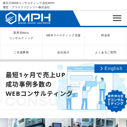
東京のWEBコンサルティング会社MPH
運営：プラスファクトリー株式会社
業界別Web
WEBマーケティング支援
料金表
コンサルティング
ご支援事例
会社紹介
よくあるご質問
WEBコンサルティングサービス
インバウンド向け集客サービス
ネットショップ（ECサイト）
Meta/Instagram広告運用代行
SNS運用代行・支援サービス
美容クリニック（自由診療）
クリニックのInstagram運用
LINE運用コンサルティング
SEO対策コンサルティング
リスティング広告運用代行
クリニックの動画広告運用
EFOコンサルティング
YouTube運用代行
レンタルビジネス
WEB解析・LPO
弁護士（士業）
ポータルサイト
ケータリング
スクール経営
エステサロン
実店舗運営
不動産
歯医者
English
最短1ヶ月で売上UP
成功事例多数の
WEBコンサルティング