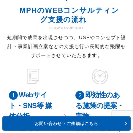
MPHの
WEBコンサルティン
グ
支援の流れ
FLOW OF SUPPORT
短期間で成果を出現させつつ、USPやコンセプト設
計・事業計画立案などの支援も行い
長期的な飛躍を
サポートさせていただきます。
Webサイ
即効性のあ
ト・SNS等 媒
る施策の提案・
体分析
実施
お問い合わせ・ご依頼はこちら
契約初日からWebサ
初月から即効性のあ