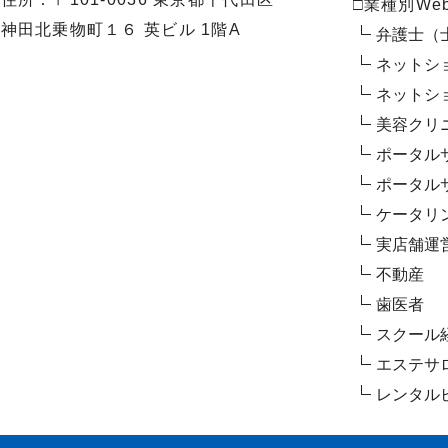
□業種別We
神田北乗物町１６ 英ビル 1階A
弁護士（
ネットシ
ネットシ
美容クリ
ポータル
ポータル
ケータリ
実店舗運
不動産
歯医者
スクール
エステサ
レンタル