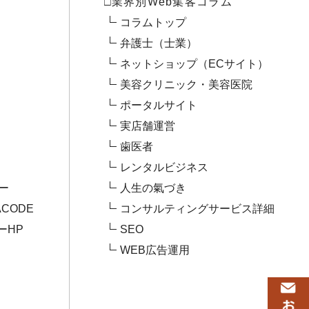
□業界別Web集客コラム
コラムトップ
弁護士（士業）
ネットショップ（ECサイト）
美容クリニック・美容医院
ポータルサイト
実店舗運営
歯医者
レンタルビジネス
ー
人生の氣づき
CODE
コンサルティングサービス詳細
ーHP
SEO
WEB広告運用