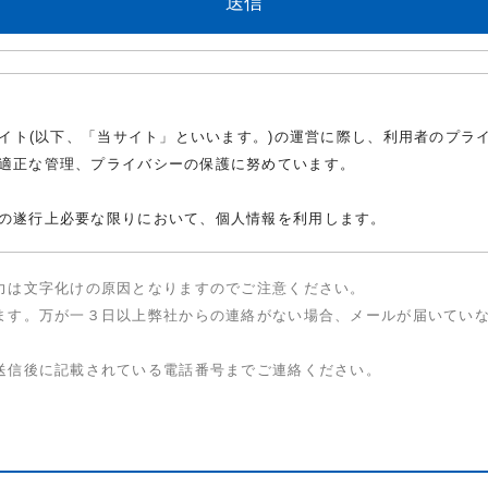
サイト(以下、「当サイト」といいます。)の運営に際し、利用者のプ
適正な管理、プライバシーの保護に努めています。
の遂行上必要な限りにおいて、個人情報を利用します。
機密とし、法令に基づく開示請求があった場合を除き、ご本人の同意
力は文字化けの原因となりますのでご注意ください。
ます。万が一３日以上弊社からの連絡がない場合、メールが届いてい
を防止するため、必要かつ適切な措置を実施して、個人情報を安全に管
送信後に記載されている電話番号までご連絡ください。
訂正・利用停止・消去等を求める権利を有していることを確認し、こ
合等、必要に応じて変更させていただく場合があります。