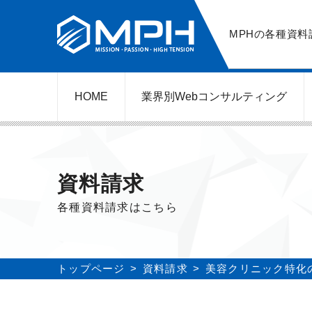
MPHの各種資料
HOME
業界別Web
コンサルティング
WEBコンサルティングサービス
ネットショップ（ECサイト）
美容クリニック（自由診療）
レンタルビジネス
弁護士（士業）
ポータルサイト
ケータリング
スクール経営
エステサロン
実店舗運営
不動産
歯医者
資料請求
各種資料請求はこちら
トップページ
資料請求
美容クリニック特化の