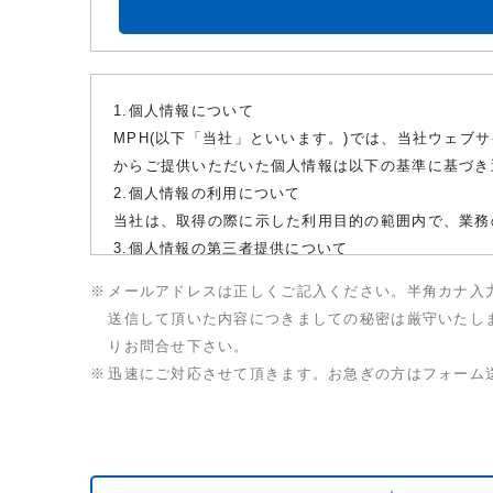
1.個人情報について
MPH(以下「当社」といいます。)では、当社ウェブ
からご提供いただいた個人情報は以下の基準に基づき
2.個人情報の利用について
当社は、取得の際に示した利用目的の範囲内で、業務
3.個人情報の第三者提供について
利用者からご提供いただいた個人情報は,当事務所の
メールアドレスは正しくご記入ください。半角カナ入
4.個人情報の安全管理措置の実施
送信して頂いた内容につきましての秘密は厳守いたし
当社は,取扱う個人情報の漏えい、滅失または毀損等
りお問合せ下さい。
5.個人情報の開示・訂正・利用停止・消去について
迅速にご対応させて頂きます。お急ぎの方はフォーム
当事務所は、本人が自己の個人情報について、開示・
応します。
6.本プライバシーポリシーの変更
プライバシー・ポリシーは、法令等に変更があった場