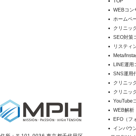
TOP
WEBコ
ホームペ
クリニッ
SEO対策
リスティ
Meta/In
LINE運
SNS運
クリニックの
クリニッ
YouTu
WEB解析
EFO（
インバウ
住所：〒101-0036 東京都千代田区