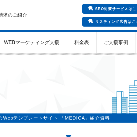
SEO対策サービスはこ
請求のご紹介
リスティング広告はこ
WEBマーケティング支援
料金表
ご支援事例
インバウンド向け集客サービス
Meta/Instagram広告運用代行
SNS運用代行・支援サービス
クリニックのInstagram運用
LINE運用コンサルティング
SEO対策コンサルティング
リスティング広告運用代行
クリニックの動画広告運用
EFOコンサルティング
YouTube運用代行
WEB解析・LPO
Webテンプレートサイト 「MEDICA」紹介資料