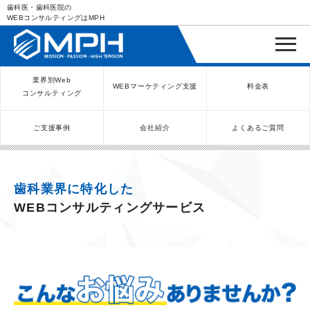
歯科医・歯科医院の
WEBコンサルティングはMPH
業界別Web
WEBマーケティング支援
料金表
コンサルティング
ご支援事例
会社紹介
よくあるご質問
WEBコンサルティングサービス
インバウンド向け集客サービス
ネットショップ（ECサイト）
Meta/Instagram広告運用代行
SNS運用代行・支援サービス
美容クリニック（自由診療）
クリニックのInstagram運用
LINE運用コンサルティング
SEO対策コンサルティング
リスティング広告運用代行
クリニックの動画広告運用
EFOコンサルティング
YouTube運用代行
レンタルビジネス
WEB解析・LPO
弁護士（士業）
ポータルサイト
ケータリング
スクール経営
エステサロン
実店舗運営
不動産
歯医者
歯科業界に特化した
WEBコンサルティングサービス