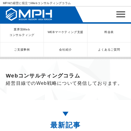
MPHの経営に役立つWebコンサルティングコラム
業界別Web
WEBマーケティング支援
料金表
コンサルティング
ご支援事例
会社紹介
よくあるご質問
WEBコンサルティングサービス
インバウンド向け集客サービス
ネットショップ（ECサイト）
Meta/Instagram広告運用代行
SNS運用代行・支援サービス
美容クリニック（自由診療）
クリニックのInstagram運用
LINE運用コンサルティング
SEO対策コンサルティング
リスティング広告運用代行
クリニックの動画広告運用
EFOコンサルティング
YouTube運用代行
レンタルビジネス
WEB解析・LPO
弁護士（士業）
ポータルサイト
ケータリング
スクール経営
エステサロン
実店舗運営
不動産
歯医者
Webコンサルティングコラム
経営目線でのWeb戦略について発信しております。
最新記事