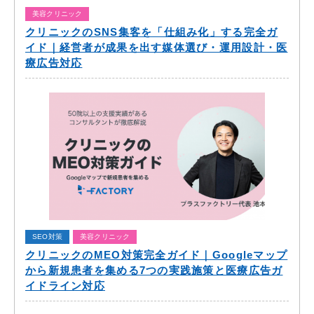
美容クリニック
クリニックのSNS集客を「仕組み化」する完全ガ
イド｜経営者が成果を出す媒体選び・運用設計・医
療広告対応
SEO対策
美容クリニック
クリニックのMEO対策完全ガイド｜Googleマップ
から新規患者を集める7つの実践施策と医療広告ガ
イドライン対応