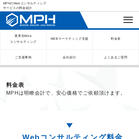
MPHのWebコンサルティング
サービスの料金紹介
業界別Web
WEBマーケティング支援
料金表
コンサルティング
ご支援事例
会社紹介
よくあるご質問
WEBコンサルティングサービス
インバウンド向け集客サービス
ネットショップ（ECサイト）
Meta/Instagram広告運用代行
SNS運用代行・支援サービス
美容クリニック（自由診療）
クリニックのInstagram運用
LINE運用コンサルティング
SEO対策コンサルティング
リスティング広告運用代行
クリニックの動画広告運用
EFOコンサルティング
YouTube運用代行
レンタルビジネス
WEB解析・LPO
弁護士（士業）
ポータルサイト
ケータリング
スクール経営
エステサロン
実店舗運営
不動産
歯医者
料金表
MPHは明瞭会計で、安心価格でご依頼頂けます。
Webコンサルティング料金