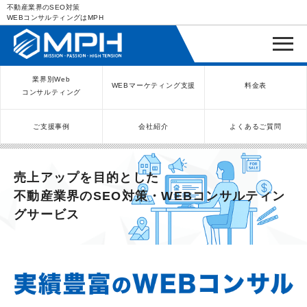
不動産業界のSEO対策
WEBコンサルティングはMPH
業界別Web
WEBマーケティング支援
料金表
コンサルティング
ご支援事例
会社紹介
よくあるご質問
WEBコンサルティングサービス
インバウンド向け集客サービス
ネットショップ（ECサイト）
Meta/Instagram広告運用代行
SNS運用代行・支援サービス
美容クリニック（自由診療）
クリニックのInstagram運用
LINE運用コンサルティング
SEO対策コンサルティング
リスティング広告運用代行
クリニックの動画広告運用
EFOコンサルティング
YouTube運用代行
レンタルビジネス
WEB解析・LPO
弁護士（士業）
ポータルサイト
ケータリング
スクール経営
エステサロン
実店舗運営
不動産
歯医者
売上アップを目的とした
不動産業界のSEO対策・WEBコンサルティン
グサービス