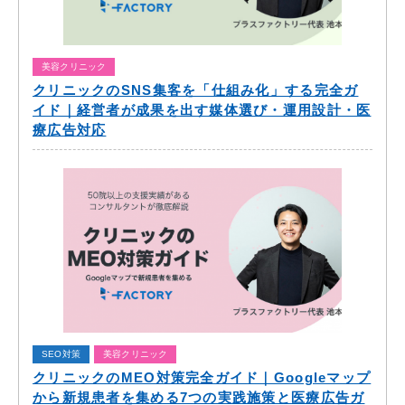
美容クリニック
クリニックのSNS集客を「仕組み化」する完全ガ
イド｜経営者が成果を出す媒体選び・運用設計・医
療広告対応
SEO対策
美容クリニック
クリニックのMEO対策完全ガイド｜Googleマップ
から新規患者を集める7つの実践施策と医療広告ガ