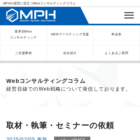
MPHの経営に役立つWebコンサルティングコラム
業界別Web
WEBマーケティング支援
料金表
コンサルティング
ご支援事例
会社紹介
よくあるご質問
WEBコンサルティングサービス
インバウンド向け集客サービス
ネットショップ（ECサイト）
Meta/Instagram広告運用代行
SNS運用代行・支援サービス
美容クリニック（自由診療）
クリニックのInstagram運用
LINE運用コンサルティング
SEO対策コンサルティング
リスティング広告運用代行
クリニックの動画広告運用
EFOコンサルティング
YouTube運用代行
レンタルビジネス
WEB解析・LPO
弁護士（士業）
ポータルサイト
ケータリング
スクール経営
エステサロン
実店舗運営
不動産
歯医者
Webコンサルティングコラム
経営目線でのWeb戦略について発信しております。
取材・執筆・セミナーの依頼
2025/02/05 更新
メディア取材等