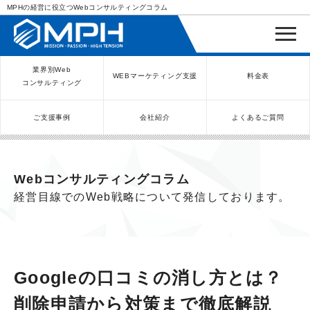
MPHの経営に役立つWebコンサルティングコラム
業界別Web
WEBマーケティング支援
料金表
コンサルティング
ご支援事例
会社紹介
よくあるご質問
WEBコンサルティングサービス
インバウンド向け集客サービス
ネットショップ（ECサイト）
Meta/Instagram広告運用代行
SNS運用代行・支援サービス
美容クリニック（自由診療）
クリニックのInstagram運用
LINE運用コンサルティング
SEO対策コンサルティング
リスティング広告運用代行
クリニックの動画広告運用
EFOコンサルティング
YouTube運用代行
レンタルビジネス
WEB解析・LPO
弁護士（士業）
ポータルサイト
ケータリング
スクール経営
エステサロン
実店舗運営
不動産
歯医者
Webコンサルティングコラム
経営目線でのWeb戦略について発信しております。
Googleの口コミの消し方とは？
削除申請から対策まで徹底解説