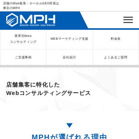
店舗のWeb集客・ローカルSEO対策は
東京のMPH
業界別Web
WEBマーケティング支援
料金表
コンサルティング
ご支援事例
会社紹介
よくあるご質問
WEBコンサルティングサービス
インバウンド向け集客サービス
ネットショップ（ECサイト）
Meta/Instagram広告運用代行
SNS運用代行・支援サービス
美容クリニック（自由診療）
クリニックのInstagram運用
LINE運用コンサルティング
SEO対策コンサルティング
リスティング広告運用代行
クリニックの動画広告運用
EFOコンサルティング
YouTube運用代行
レンタルビジネス
WEB解析・LPO
弁護士（士業）
ポータルサイト
ケータリング
スクール経営
エステサロン
実店舗運営
不動産
歯医者
店舗集客に特化した
Webコンサルティングサービス
MPHが選ばれる理由