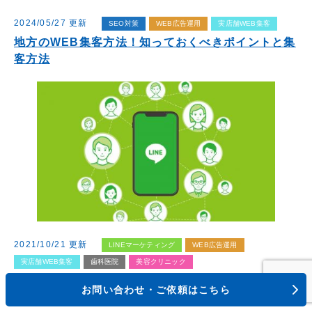
2024/05/27 更新
SEO対策
WEB広告運用
実店舗WEB集客
地方のWEB集客方法！知っておくべきポイントと集
客方法
2021/10/21 更新
LINEマーケティング
WEB広告運用
実店舗WEB集客
歯科医院
美容クリニック
LINE公式アカウントの運用は具体的に何をすれば良
お問い合わせ・ご依頼はこちら
い？！成果を生み出す為のポイントとは？