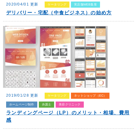
2020/04/01 更新
ケータリング
実店舗WEB集客
デリバリー・宅配（中食ビジネス）の始め方
2019/01/28 更新
ケータリング
ネットショップ（EC）
ホームページ制作
弁護士
美容クリニック
ランディングページ（LP）のメリット・相場、費用
感