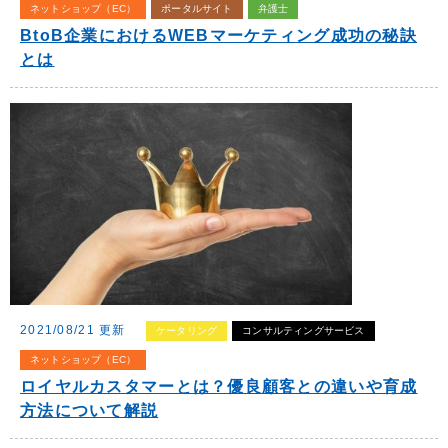
ネットショップ（EC）
ポータルサイト
弁護士
BtoB企業におけるWEBマーケティング成功の秘訣
とは
2021/08/21 更新
ケータリング
コンサルティングサービス
ネットショップ（EC）
ロイヤルカスタマーとは？優良顧客との違いや育成
方法について解説