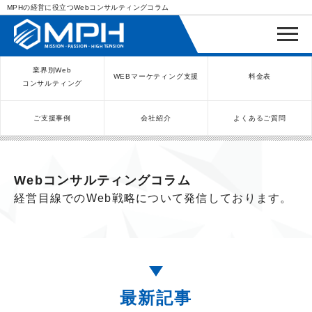
MPHの経営に役立つWebコンサルティングコラム
業界別Web
WEBマーケティング支援
料金表
コンサルティング
ご支援事例
会社紹介
よくあるご質問
WEBコンサルティングサービス
インバウンド向け集客サービス
ネットショップ（ECサイト）
Meta/Instagram広告運用代行
SNS運用代行・支援サービス
美容クリニック（自由診療）
クリニックのInstagram運用
LINE運用コンサルティング
SEO対策コンサルティング
リスティング広告運用代行
クリニックの動画広告運用
EFOコンサルティング
YouTube運用代行
レンタルビジネス
WEB解析・LPO
弁護士（士業）
ポータルサイト
ケータリング
スクール経営
エステサロン
実店舗運営
不動産
歯医者
Webコンサルティングコラム
経営目線でのWeb戦略について発信しております。
最新記事