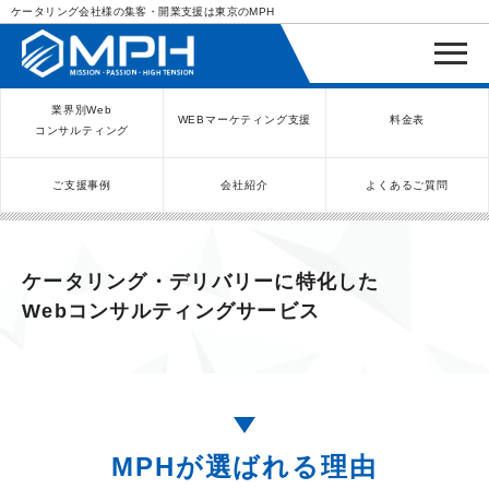
ケータリング会社様の集客・開業支援は東京のMPH
業界別Web
WEBマーケティング支援
料金表
コンサルティング
ご支援事例
会社紹介
よくあるご質問
WEBコンサルティングサービス
インバウンド向け集客サービス
ネットショップ（ECサイト）
Meta/Instagram広告運用代行
SNS運用代行・支援サービス
美容クリニック（自由診療）
クリニックのInstagram運用
LINE運用コンサルティング
SEO対策コンサルティング
リスティング広告運用代行
クリニックの動画広告運用
EFOコンサルティング
YouTube運用代行
レンタルビジネス
WEB解析・LPO
弁護士（士業）
ポータルサイト
ケータリング
スクール経営
エステサロン
実店舗運営
不動産
歯医者
ケータリング・デリバリーに特化した
Webコンサルティングサービス
MPHが選ばれる理由