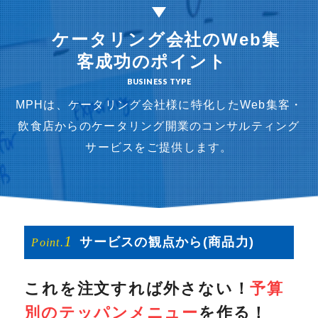
ケータリング会社のWeb集
客成功のポイント
BUSINESS TYPE
MPHは、ケータリング会社様に特化したWeb集客・
飲食店からのケータリング開業の
コンサルティング
サービスをご提供します。
1
サービスの
観点から
(商品力)
Point.
これを注文すれば外さない！
予算
別のテッパンメニュー
を作る！