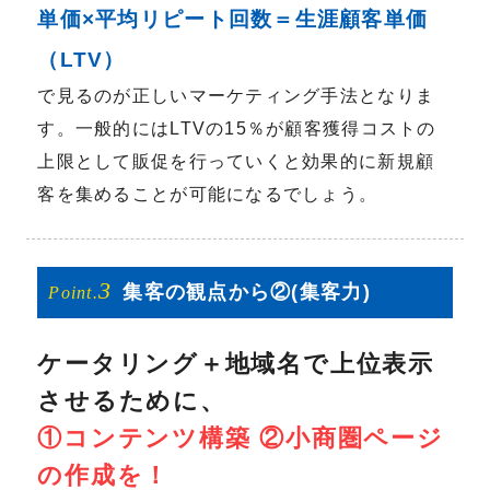
単価×平均リピート回数＝生涯顧客単価
（LTV）
で見るのが正しいマーケティング手法となりま
す。一般的にはLTVの15％が顧客獲得コストの
上限として販促を行っていくと効果的に新規顧
客を集めることが可能になるでしょう。
3
集客の
観点から②
(集客力)
Point.
ケータリング＋地域名で上位表示
させるために、
①コンテンツ構築 ②小商圏ページ
の作成を！