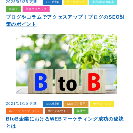
2025/06/25 更新
SEO対策
ケータリング
実店舗WEB集客
弁護士
美容クリニック
ブログやコラムでアクセスアップ！ブログのSEO対
策のポイント
2021/11/15 更新
SEO対策
WEB広告運用
ケータリング
ネットショップ（EC）
ポータルサイト
弁護士
BtoB企業におけるWEBマーケティング成功の秘訣
とは