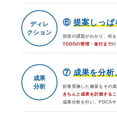
⑥
提案しっぱ
ディレ
クション
現状の課題がわかり、何を
TODOの管理・進行まで
行
⑦
成果を分析
成果
分析
折角実施した施策もその成
きちんと成果を計測するこ
成果分析を行い、PDCA