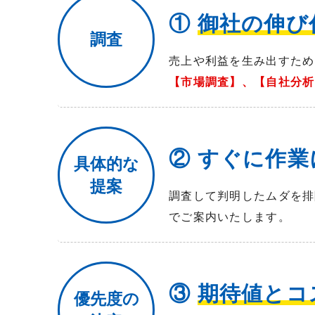
①
御社の伸び
調査
売上や利益を生み出すため
【市場調査】、【自社分析
② すぐに作
具体的な
提案
調査して判明したムダを排
でご案内いたします。
③
期待値とコ
優先度の