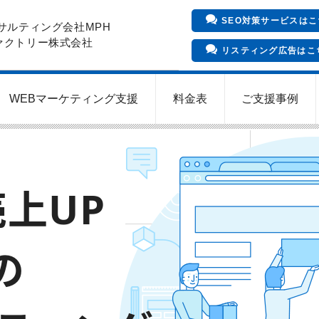
SEO対策サービスはこ
サルティング会社MPH
ァクトリー株式会社
リスティング広告はこ
WEBマーケティング支援
料金表
ご支援事例
インバウンド向け集客サービス
Meta/Instagram広告運用代行
SNS運用代行・支援サービス
クリニックのInstagram運用
LINE運用コンサルティング
SEO対策コンサルティング
リスティング広告運用代行
クリニックの動画広告運用
EFOコンサルティング
YouTube運用代行
WEB解析・LPO
上UP
の