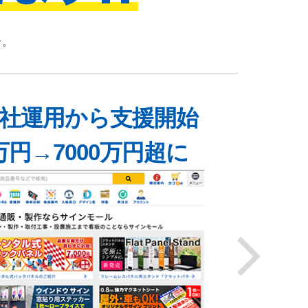
介。
自社運用から支援開始
S
万円→7000万円超に