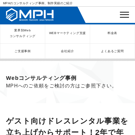
MPHのコンサルティング事例、制作実績のご紹介
業界別Web
WEBマーケティング支援
料金表
コンサルティング
ご支援事例
会社紹介
よくあるご質問
WEBコンサルティングサービス
インバウンド向け集客サービス
ネットショップ（ECサイト）
Meta/Instagram広告運用代行
SNS運用代行・支援サービス
美容クリニック（自由診療）
クリニックのInstagram運用
LINE運用コンサルティング
SEO対策コンサルティング
リスティング広告運用代行
クリニックの動画広告運用
EFOコンサルティング
YouTube運用代行
レンタルビジネス
WEB解析・LPO
弁護士（士業）
ポータルサイト
ケータリング
スクール経営
エステサロン
実店舗運営
不動産
歯医者
Webコンサルティング事例
MPHへのご依頼をご検討の方はご参照下さい。
ゲスト向けドレスレンタル事業を
立ち上げからサポート！2年で年