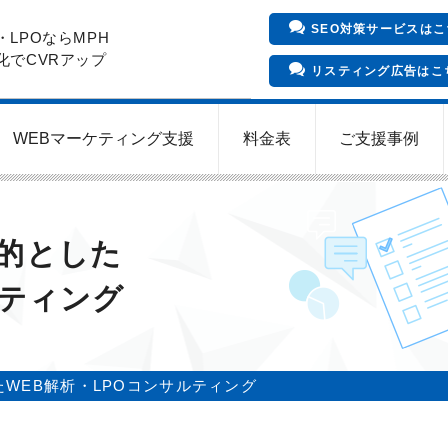
SEO対策サービスはこ
・LPOならMPH
化でCVRアップ
リスティング広告はこ
WEBマーケティング支援
料金表
ご支援事例
インバウンド向け集客サービス
Meta/Instagram広告運用代行
SNS運用代行・支援サービス
クリニックのInstagram運用
LINE運用コンサルティング
SEO対策コンサルティング
リスティング広告運用代行
クリニックの動画広告運用
EFOコンサルティング
YouTube運用代行
WEB解析・LPO
目的とした
ルティング
WEB解析・LPOコンサルティング