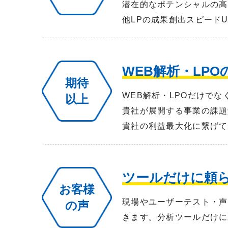
潜在的なポテンシャルの高
他LPの成果創出スピード
WEB解析・LP
期待
WEB解析・LPOだけで
以上
貴社が展開する事業の課題
貴社の利益最大化に繋げて
ツールだけに頼
お客様
現場やユーザーテスト・声
の声
きます。分析ツールだけに