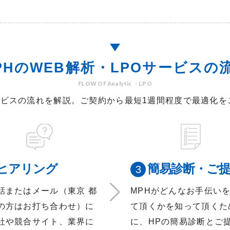
PHの
WEB解析・LPOサービス
の
FLOW OF Analytic ・LPO
サービスの流れを解説。ご契約から最短1週間程度で最適化
ヒアリング
簡易診断・ご
話またはメール（東京 都
MPHがどんなお手伝い
の方はお打ち合わせ）に
て頂くかを知って頂くた
社や競合サイト、業界に
に、HPの簡易診断とご