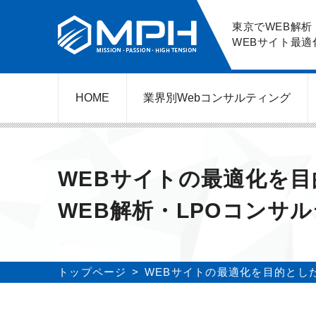
東京でWEB解析
WEBサイト最適
HOME
業界別Web
コンサルティング
WEBコンサルティングサービス
ネットショップ（ECサイト）
美容クリニック（自由診療）
レンタルビジネス
弁護士（士業）
ポータルサイト
ケータリング
スクール経営
エステサロン
実店舗運営
不動産
歯医者
WEBサイトの最適化を
WEB解析・LPOコンサ
トップページ
WEBサイトの最適化を目的とした