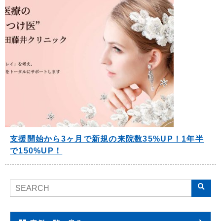
支援開始から3ヶ月で新規の来院数35%UP！1年半
で150%UP！