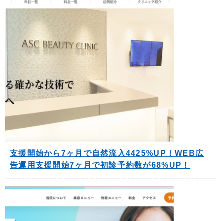
支援開始から7ヶ月で自然流入4425%UP！WEB広
告運用支援開始7ヶ月で初診予約数が68%UP！