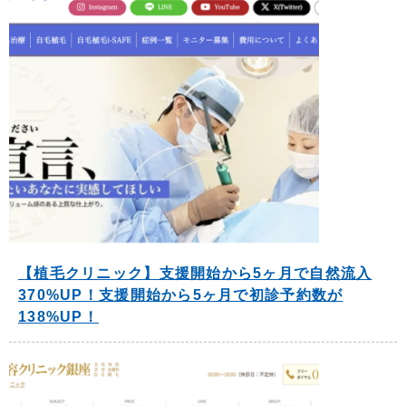
【植毛クリニック】支援開始から5ヶ月で自然流入
370%UP！支援開始から5ヶ月で初診予約数が
138%UP！