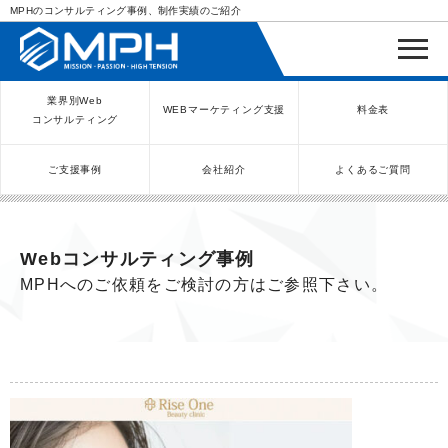
MPHのコンサルティング事例、制作実績のご紹介
業界別Web
WEBマーケティング支援
料金表
コンサルティング
ご支援事例
会社紹介
よくあるご質問
WEBコンサルティングサービス
インバウンド向け集客サービス
ネットショップ（ECサイト）
Meta/Instagram広告運用代行
SNS運用代行・支援サービス
美容クリニック（自由診療）
クリニックのInstagram運用
LINE運用コンサルティング
SEO対策コンサルティング
リスティング広告運用代行
クリニックの動画広告運用
EFOコンサルティング
YouTube運用代行
レンタルビジネス
WEB解析・LPO
弁護士（士業）
ポータルサイト
ケータリング
スクール経営
エステサロン
実店舗運営
不動産
歯医者
Webコンサルティング事例
MPHへのご依頼をご検討の方はご参照下さい。