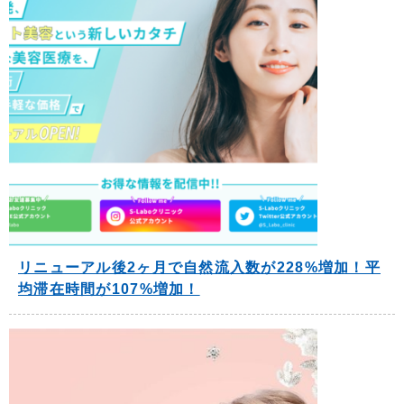
リニューアル後2ヶ月で自然流入数が228%増加！平
均滞在時間が107%増加！