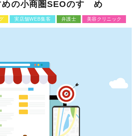
めの小商圏SEOのすゝめ
グ
実店舗WEB集客
弁護士
美容クリニック