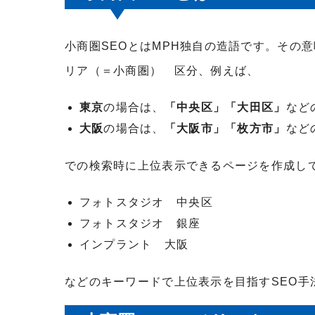
小商圏
SEO
とは
MPH
独自の造語です。その意
リア（＝小商圏） 区分、例えば、
東京
の場合は、
「中央区」「大田区」
など
大阪
の場合は、
「大阪市」「枚方市」
など
での検索時に上位表示できるページを作成し
フォトスタジオ 中央区
フォトスタジオ 銀座
インプラント 大阪
などのキーワードで上位表示を目指す
SEO
手