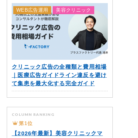
WEB広告運用
美容クリニック
クリニック広告の全種類と費用相場
｜医療広告ガイドライン違反を避け
て集患を最大化する完全ガイド
COLUMN RANKING
第1位
【2026年最新】美容クリニックマ