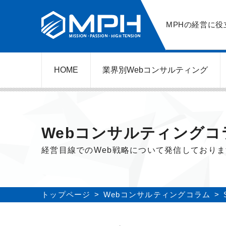
MPHの経営に役
HOME
業界別Web
コンサルティング
WEBコンサルティングサービス
ネットショップ（ECサイト）
美容クリニック（自由診療）
レンタルビジネス
弁護士（士業）
ポータルサイト
ケータリング
スクール経営
エステサロン
実店舗運営
不動産
歯医者
Webコンサルティングコ
経営目線でのWeb戦略について発信しており
トップページ
Webコンサルティングコラム