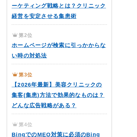
ーケティング戦略とは？クリニック
経営を安定させる集患術
第2位
ホームページが検索に引っかからな
い時の対処法
第3位
【2026年最新】美容クリニックの
集客(集患)方法で効果的なものは？
どんな広告戦略がある？
第4位
BingでのMEO対策に必須のBing