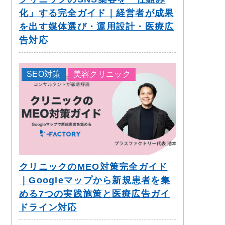
化」する完全ガイド｜経営者が成果
を出す媒体選び・運用設計・医療広
告対応
SEO対策
美容クリニック
クリニックのMEO対策完全ガイド
｜Googleマップから新規患者を集
める7つの実践施策と医療広告ガイ
ドライン対応