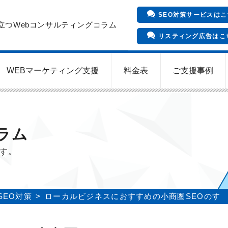
SEO対策サービスはこ
立つWebコンサルティングコラム
リスティング広告はこ
WEBマーケティング支援
料金表
ご支援事例
インバウンド向け集客サービス
Meta/Instagram広告運用代行
SNS運用代行・支援サービス
クリニックのInstagram運用
LINE運用コンサルティング
SEO対策コンサルティング
リスティング広告運用代行
クリニックの動画広告運用
EFOコンサルティング
YouTube運用代行
WEB解析・LPO
ラム
ます。
SEO対策
ローカルビジネスにおすすめの小商圏SEOのす