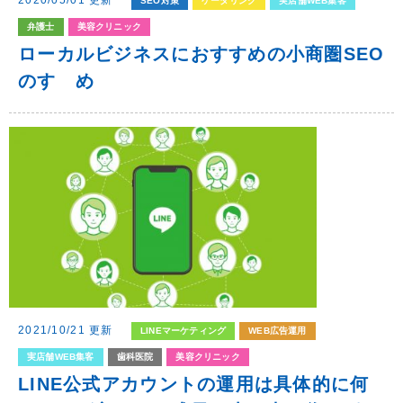
SEO対策
ケータリング
実店舗WEB集客
弁護士
美容クリニック
ローカルビジネスにおすすめの小商圏SEO
のすゝめ
2021/10/21 更新
LINEマーケティング
WEB広告運用
実店舗WEB集客
歯科医院
美容クリニック
LINE公式アカウントの運用は具体的に何