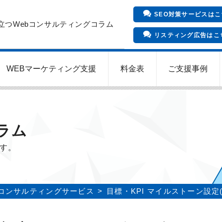
SEO対策サービスはこ
立つWebコンサルティングコラム
リスティング広告はこ
WEBマーケティング支援
料金表
ご支援事例
インバウンド向け集客サービス
Meta/Instagram広告運用代行
SNS運用代行・支援サービス
クリニックのInstagram運用
LINE運用コンサルティング
SEO対策コンサルティング
リスティング広告運用代行
クリニックの動画広告運用
EFOコンサルティング
YouTube運用代行
WEB解析・LPO
ラム
ます。
コンサルティングサービス
目標・KPI マイルストーン設定