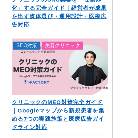
化」する完全ガイド｜経営者が成果
を出す媒体選び・運用設計・医療広
告対応
SEO対策
美容クリニック
クリニックのMEO対策完全ガイド
｜Googleマップから新規患者を集
める7つの実践施策と医療広告ガイ
ドライン対応