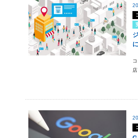
2
コ
店
2
G