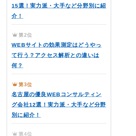
15選！実力派・大手など分野別に紹
介！
第2位
WEBサイトの効果測定はどうやっ
て行う？アクセス解析との違いは
何？
第3位
名古屋の優良WEBコンサルティン
グ会社12選！実力派・大手など分野
別に紹介！
第4位