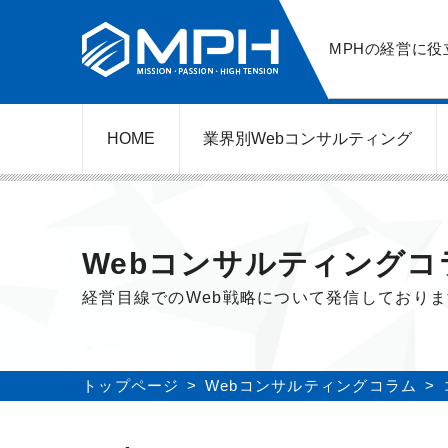
MPHの経営に役
HOME
業界別Web
コンサルティング
WEBコンサルティングサービス
ネットショップ（ECサイト）
美容クリニック（自由診療）
レンタルビジネス
弁護士（士業）
ポータルサイト
ケータリング
スクール経営
エステサロン
実店舗運営
不動産
歯医者
Webコンサルティングコ
経営目線でのWeb戦略について発信しており
トップページ
Webコンサルティングコラム