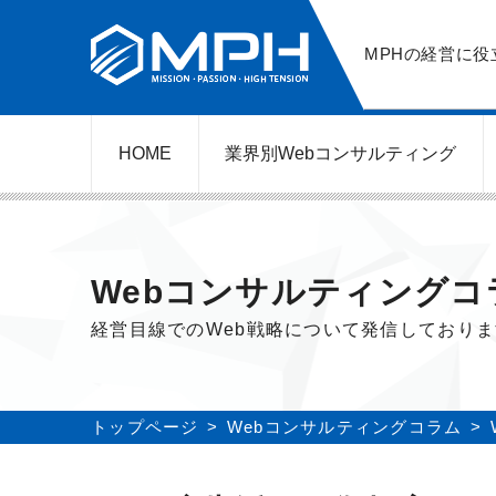
MPHの経営に役
HOME
業界別Web
コンサルティング
WEBコンサルティングサービス
ネットショップ（ECサイト）
美容クリニック（自由診療）
レンタルビジネス
弁護士（士業）
ポータルサイト
ケータリング
スクール経営
エステサロン
実店舗運営
不動産
歯医者
Webコンサルティングコ
経営目線でのWeb戦略について発信しており
トップページ
Webコンサルティングコラム