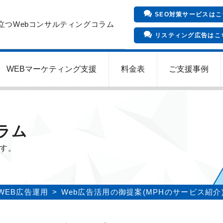
SEO対策サービスはこ
立つWebコンサルティングコラム
リスティング広告はこ
WEBマーケティング支援
料金表
ご支援事例
インバウンド向け集客サービス
Meta/Instagram広告運用代行
SNS運用代行・支援サービス
クリニックのInstagram運用
LINE運用コンサルティング
SEO対策コンサルティング
リスティング広告運用代行
クリニックの動画広告運用
EFOコンサルティング
YouTube運用代行
WEB解析・LPO
ラム
ます。
WEB広告運用
Web広告活用の御提案(MPHのサービス紹介