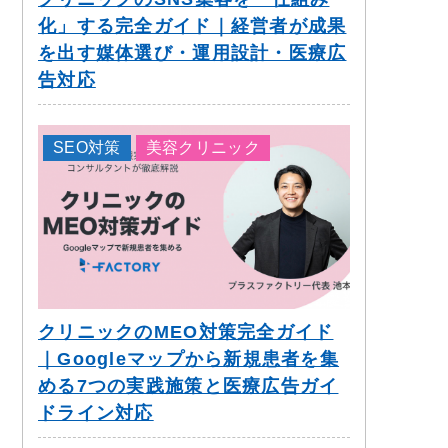
化」する完全ガイド｜経営者が成果
を出す媒体選び・運用設計・医療広
告対応
SEO対策
美容クリニック
クリニックのMEO対策完全ガイド
｜Googleマップから新規患者を集
める7つの実践施策と医療広告ガイ
ドライン対応