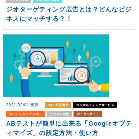
ジオターゲティング広告とは？どんなビジ
ネスにマッチする？！
2021/09/01 更新
WEB広告運用
コンサルティングサービス
ネットショップ（EC）
ビジネス全般
ポータルサイト
ABテストが簡単に出来る「Googleオプテ
ィマイズ」の設定方法・使い方