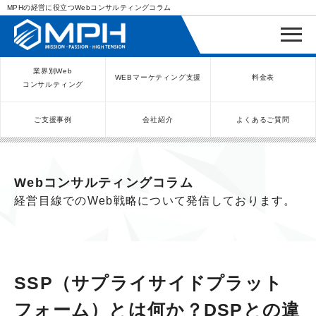
MPHの経営に役立つWebコンサルティングコラム
業界別Web
WEBマーケティング支援
料金表
コンサルティング
ご支援事例
会社紹介
よくあるご質問
WEBコンサルティングサービス
インバウンド向け集客サービス
ネットショップ（ECサイト）
Meta/Instagram広告運用代行
SNS運用代行・支援サービス
美容クリニック（自由診療）
クリニックのInstagram運用
LINE運用コンサルティング
SEO対策コンサルティング
リスティング広告運用代行
クリニックの動画広告運用
EFOコンサルティング
YouTube運用代行
レンタルビジネス
WEB解析・LPO
弁護士（士業）
ポータルサイト
ケータリング
スクール経営
エステサロン
実店舗運営
不動産
歯医者
Webコンサルティングコラム
経営目線でのWeb戦略について発信しております。
SSP（サプライサイドプラット
フォーム）とは何か？DSPとの違