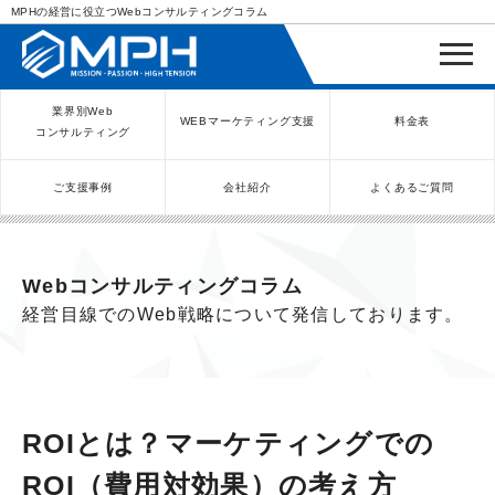
MPHの経営に役立つWebコンサルティングコラム
業界別Web
WEBマーケティング支援
料金表
コンサルティング
ご支援事例
会社紹介
よくあるご質問
WEBコンサルティングサービス
インバウンド向け集客サービス
ネットショップ（ECサイト）
Meta/Instagram広告運用代行
SNS運用代行・支援サービス
美容クリニック（自由診療）
クリニックのInstagram運用
LINE運用コンサルティング
SEO対策コンサルティング
リスティング広告運用代行
クリニックの動画広告運用
EFOコンサルティング
YouTube運用代行
レンタルビジネス
WEB解析・LPO
弁護士（士業）
ポータルサイト
ケータリング
スクール経営
エステサロン
実店舗運営
不動産
歯医者
Webコンサルティングコラム
経営目線でのWeb戦略について発信しております。
ROIとは？マーケティングでの
ROI（費用対効果）の考え方