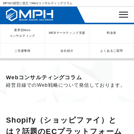
MPHの経営に役立つWebコンサルティングコラム
業界別Web
WEBマーケティング支援
料金表
コンサルティング
ご支援事例
会社紹介
よくあるご質問
WEBコンサルティングサービス
インバウンド向け集客サービス
ネットショップ（ECサイト）
Meta/Instagram広告運用代行
SNS運用代行・支援サービス
美容クリニック（自由診療）
クリニックのInstagram運用
LINE運用コンサルティング
SEO対策コンサルティング
リスティング広告運用代行
クリニックの動画広告運用
EFOコンサルティング
YouTube運用代行
レンタルビジネス
WEB解析・LPO
弁護士（士業）
ポータルサイト
ケータリング
スクール経営
エステサロン
実店舗運営
不動産
歯医者
Webコンサルティングコラム
経営目線でのWeb戦略について発信しております。
Shopify（ショッピファイ）と
は？話題のECプラットフォーム