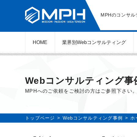
MPHのコンサ
HOME
業界別Web
コンサルティング
WEBコンサルティングサービス
ネットショップ（ECサイト）
美容クリニック（自由診療）
レンタルビジネス
弁護士（士業）
ポータルサイト
ケータリング
スクール経営
エステサロン
実店舗運営
不動産
歯医者
Webコンサルティング事
MPHへのご依頼をご検討の方はご参照下さい
トップページ
Webコンサルティング事例
ホ