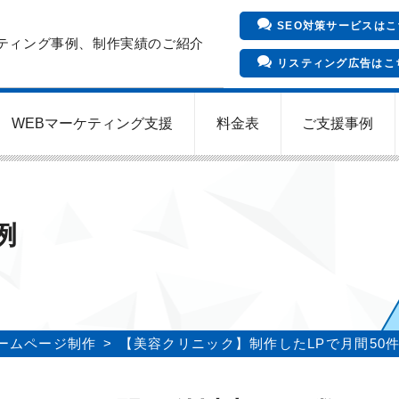
SEO対策サービスはこ
ルティング事例、制作実績のご紹介
リスティング広告はこ
WEBマーケティング支援
料金表
ご支援事例
インバウンド向け集客サービス
Meta/Instagram広告運用代行
SNS運用代行・支援サービス
クリニックのInstagram運用
LINE運用コンサルティング
SEO対策コンサルティング
リスティング広告運用代行
クリニックの動画広告運用
EFOコンサルティング
YouTube運用代行
WEB解析・LPO
例
。
ームページ制作
【美容クリニック】制作したLPで月間50件