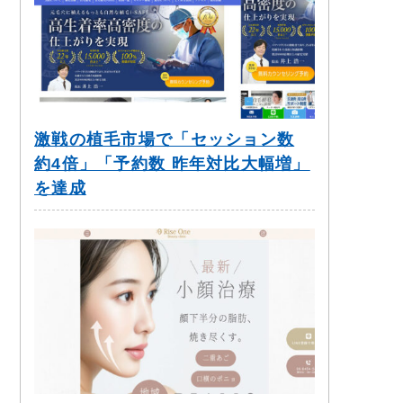
激戦の植毛市場で「セッション数
約4倍」「予約数 昨年対比大幅増」
を達成