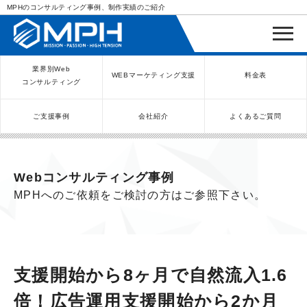
MPHのコンサルティング事例、制作実績のご紹介
業界別Web
WEBマーケティング支援
料金表
コンサルティング
ご支援事例
会社紹介
よくあるご質問
WEBコンサルティングサービス
インバウンド向け集客サービス
ネットショップ（ECサイト）
Meta/Instagram広告運用代行
SNS運用代行・支援サービス
美容クリニック（自由診療）
クリニックのInstagram運用
LINE運用コンサルティング
SEO対策コンサルティング
リスティング広告運用代行
クリニックの動画広告運用
EFOコンサルティング
YouTube運用代行
レンタルビジネス
WEB解析・LPO
弁護士（士業）
ポータルサイト
ケータリング
スクール経営
エステサロン
実店舗運営
不動産
歯医者
Webコンサルティング事例
MPHへのご依頼をご検討の方はご参照下さい。
支援開始から8ヶ月で自然流入1.6
倍！広告運用支援開始から2か月