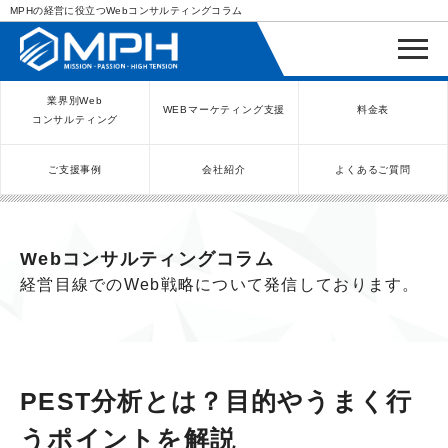
MPHの経営に役立つWebコンサルティングコラム
業界別Web
WEBマーケティング支援
料金表
コンサルティング
ご支援事例
会社紹介
よくあるご質問
WEBコンサルティングサービス
インバウンド向け集客サービス
ネットショップ（ECサイト）
Meta/Instagram広告運用代行
SNS運用代行・支援サービス
美容クリニック（自由診療）
クリニックのInstagram運用
LINE運用コンサルティング
SEO対策コンサルティング
リスティング広告運用代行
クリニックの動画広告運用
EFOコンサルティング
YouTube運用代行
レンタルビジネス
WEB解析・LPO
弁護士（士業）
ポータルサイト
ケータリング
スクール経営
エステサロン
実店舗運営
不動産
歯医者
Webコンサルティングコラム
経営目線でのWeb戦略について発信しております。
PEST分析とは？目的やうまく行
うポイントを解説