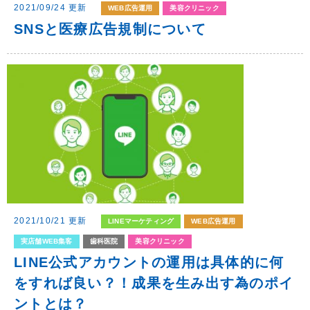
2021/09/24 更新
WEB広告運用
美容クリニック
SNSと医療広告規制について
2021/10/21 更新
LINEマーケティング
WEB広告運用
実店舗WEB集客
歯科医院
美容クリニック
LINE公式アカウントの運用は具体的に何
をすれば良い？！成果を生み出す為のポイ
ントとは？