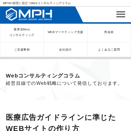
MPHの経営に役立つWebコンサルティングコラム
業界別Web
WEBマーケティング支援
料金表
コンサルティング
ご支援事例
会社紹介
よくあるご質問
WEBコンサルティングサービス
インバウンド向け集客サービス
ネットショップ（ECサイト）
Meta/Instagram広告運用代行
SNS運用代行・支援サービス
美容クリニック（自由診療）
クリニックのInstagram運用
LINE運用コンサルティング
SEO対策コンサルティング
リスティング広告運用代行
クリニックの動画広告運用
EFOコンサルティング
YouTube運用代行
レンタルビジネス
WEB解析・LPO
弁護士（士業）
ポータルサイト
ケータリング
スクール経営
エステサロン
実店舗運営
不動産
歯医者
Webコンサルティングコラム
経営目線でのWeb戦略について発信しております。
医療広告ガイドラインに準じた
WEBサイトの作り方