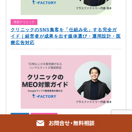
美容クリニック
クリニックのSNS集客を「仕組み化」する完全ガ
イド｜経営者が成果を出す媒体選び・運用設計・医
療広告対応
SEO対策
美容クリニック
クリニックのMEO対策完全ガイド｜Googleマップ
から新規患者を集める7つの実践施策と医療広告ガ