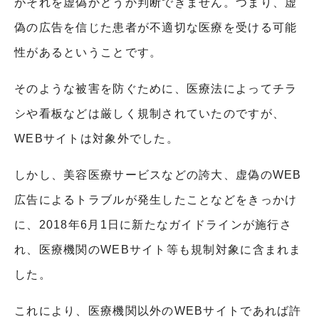
がそれを虚偽かどうか判断できません。つまり、虚
偽の広告を信じた患者が不適切な医療を受ける可能
性があるということです。
そのような被害を防ぐために、医療法によってチラ
シや看板などは厳しく規制されていたのですが、
WEB
サイトは対象外でした。
しかし、美容医療サービスなどの誇大、虚偽の
WEB
広告によるトラブルが発生したことなどをきっかけ
に、
2018
年
6
月
1
日に新たなガイドラインが施行さ
れ、医療機関の
WEB
サイト等も規制対象に含まれま
した。
これにより、医療機関以外の
WEB
サイトであれば許