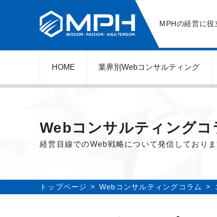
MPHの経営に役
HOME
業界別Web
コンサルティング
WEBコンサルティングサービス
ネットショップ（ECサイト）
美容クリニック（自由診療）
レンタルビジネス
弁護士（士業）
ポータルサイト
ケータリング
スクール経営
エステサロン
実店舗運営
不動産
歯医者
Webコンサルティングコ
経営目線でのWeb戦略について発信しており
トップページ
Webコンサルティングコラム