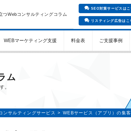
SEO対策サービスはこ
立つWebコンサルティングコラム
リスティング広告はこ
WEBマーケティング支援
料金表
ご支援事例
インバウンド向け集客サービス
Meta/Instagram広告運用代行
SNS運用代行・支援サービス
クリニックのInstagram運用
LINE運用コンサルティング
SEO対策コンサルティング
リスティング広告運用代行
クリニックの動画広告運用
EFOコンサルティング
YouTube運用代行
WEB解析・LPO
ラム
ます。
コンサルティングサービス
WEBサービス（アプリ）の集