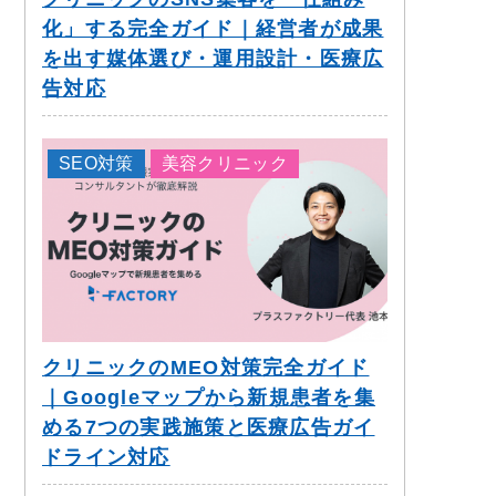
化」する完全ガイド｜経営者が成果
を出す媒体選び・運用設計・医療広
告対応
SEO対策
美容クリニック
クリニックのMEO対策完全ガイド
｜Googleマップから新規患者を集
める7つの実践施策と医療広告ガイ
ドライン対応