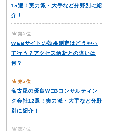
15選！実力派・大手など分野別に紹
介！
第2位
WEBサイトの効果測定はどうやっ
て行う？アクセス解析との違いは
何？
第3位
名古屋の優良WEBコンサルティン
グ会社12選！実力派・大手など分野
別に紹介！
第4位