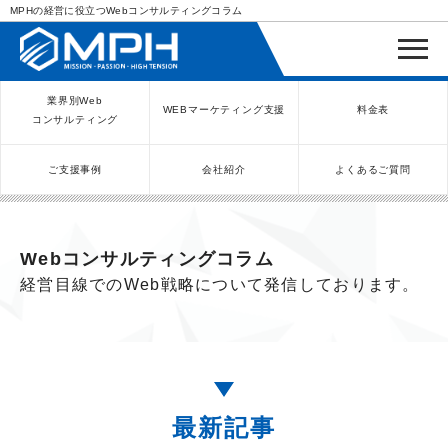
MPHの経営に役立つWebコンサルティングコラム
業界別Web
WEBマーケティング支援
料金表
コンサルティング
ご支援事例
会社紹介
よくあるご質問
WEBコンサルティングサービス
インバウンド向け集客サービス
ネットショップ（ECサイト）
Meta/Instagram広告運用代行
SNS運用代行・支援サービス
美容クリニック（自由診療）
クリニックのInstagram運用
LINE運用コンサルティング
SEO対策コンサルティング
リスティング広告運用代行
クリニックの動画広告運用
EFOコンサルティング
YouTube運用代行
レンタルビジネス
WEB解析・LPO
弁護士（士業）
ポータルサイト
ケータリング
スクール経営
エステサロン
実店舗運営
不動産
歯医者
Webコンサルティングコラム
経営目線でのWeb戦略について発信しております。
最新記事