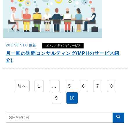
2017/07/16 更新
コンサルティングサービス
月一回の訪問コンサルティング(MPHのサービス紹
介)
前へ
1
…
5
6
7
8
9
10