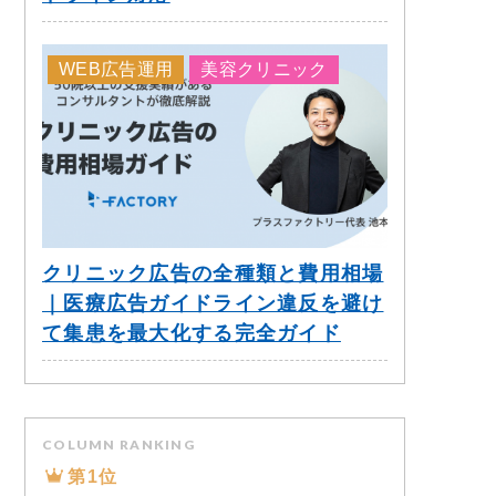
WEB広告運用
美容クリニック
クリニック広告の全種類と費用相場
｜医療広告ガイドライン違反を避け
て集患を最大化する完全ガイド
COLUMN RANKING
第1位