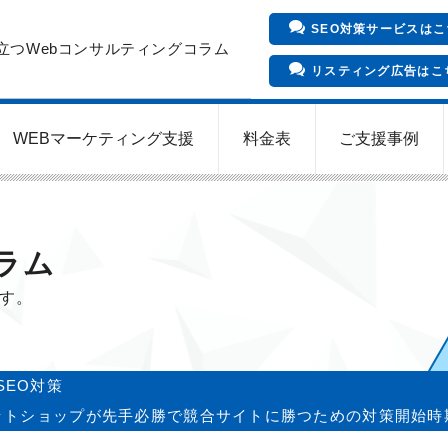
SEO対策サービスはこ
立つWebコンサルティングコラム
リスティング広告はこ
WEBマーケティング支援
料金表
ご支援事例
インバウンド向け集客サービス
Meta/Instagram広告運用代行
SNS運用代行・支援サービス
クリニックのInstagram運用
LINE運用コンサルティング
SEO対策コンサルティング
リスティング広告運用代行
クリニックの動画広告運用
EFOコンサルティング
YouTube運用代行
WEB解析・LPO
ラム
ます。
SEO対策
ットショップが先手必勝で競合サイトに勝つための対策開始時