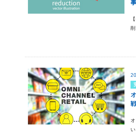
【
削
2
オ
い