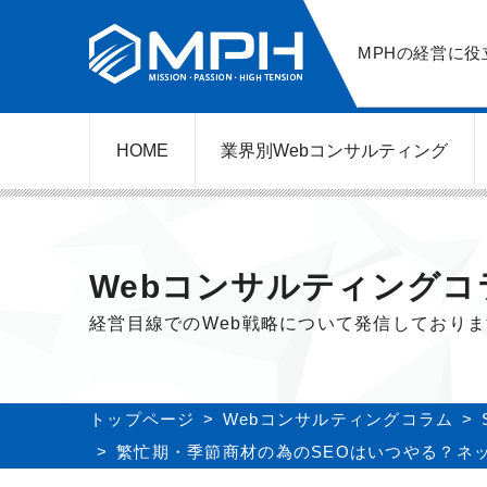
MPHの経営に役
HOME
業界別Web
コンサルティング
WEBコンサルティングサービス
ネットショップ（ECサイト）
美容クリニック（自由診療）
レンタルビジネス
弁護士（士業）
ポータルサイト
ケータリング
スクール経営
エステサロン
実店舗運営
不動産
歯医者
Webコンサルティングコ
経営目線でのWeb戦略について発信しており
トップページ
Webコンサルティングコラム
繁忙期・季節商材の為のSEOはいつやる？ネ