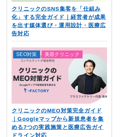
クリニックのSNS集客を「仕組み
化」する完全ガイド｜経営者が成果
を出す媒体選び・運用設計・医療広
告対応
SEO対策
美容クリニック
クリニックのMEO対策完全ガイド
｜Googleマップから新規患者を集
める7つの実践施策と医療広告ガイ
ドライン対応