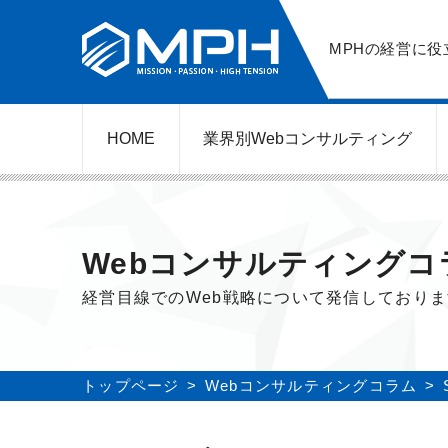
MPHの経営に役
HOME
業界別Web
コンサルティング
WEBコンサルティングサービス
ネットショップ（ECサイト）
美容クリニック（自由診療）
レンタルビジネス
弁護士（士業）
ポータルサイト
ケータリング
スクール経営
エステサロン
実店舗運営
不動産
歯医者
Webコンサルティングコ
経営目線でのWeb戦略について発信しており
トップページ
Webコンサルティングコラム