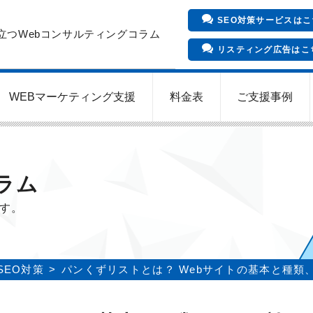
SEO対策サービスはこ
立つWebコンサルティングコラム
リスティング広告はこ
WEBマーケティング支援
料金表
ご支援事例
インバウンド向け集客サービス
Meta/Instagram広告運用代行
SNS運用代行・支援サービス
クリニックのInstagram運用
LINE運用コンサルティング
SEO対策コンサルティング
リスティング広告運用代行
クリニックの動画広告運用
EFOコンサルティング
YouTube運用代行
WEB解析・LPO
ラム
ます。
SEO対策
パンくずリストとは？ Webサイトの基本と種類