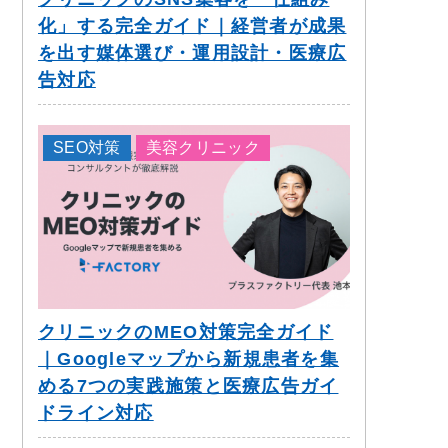
化」する完全ガイド｜経営者が成果
を出す媒体選び・運用設計・医療広
告対応
SEO対策
美容クリニック
クリニックのMEO対策完全ガイド
｜Googleマップから新規患者を集
める7つの実践施策と医療広告ガイ
ドライン対応