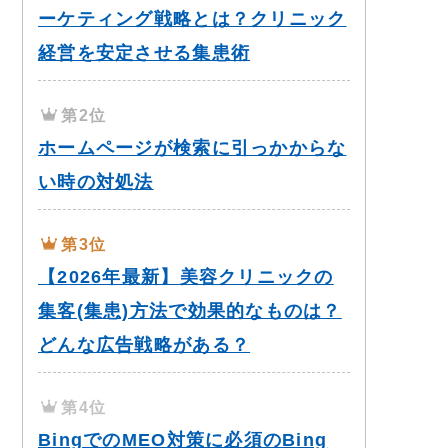
ーケティング戦略とは？クリニック
経営を安定させる集患術
第2位
ホームページが検索に引っかからな
い時の対処法
第3位
【2026年最新】美容クリニックの
集客(集患)方法で効果的なものは？
どんな広告戦略がある？
第4位
BingでのMEO対策に必須のBing