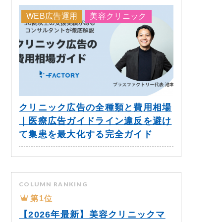
WEB広告運用
美容クリニック
クリニック広告の全種類と費用相場
｜医療広告ガイドライン違反を避け
て集患を最大化する完全ガイド
COLUMN RANKING
第1位
【2026年最新】美容クリニックマ