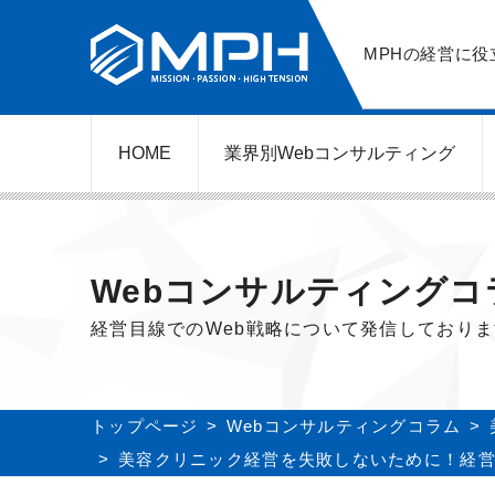
MPHの経営に役
HOME
業界別Web
コンサルティング
WEBコンサルティングサービス
ネットショップ（ECサイト）
美容クリニック（自由診療）
レンタルビジネス
弁護士（士業）
ポータルサイト
ケータリング
スクール経営
エステサロン
実店舗運営
不動産
歯医者
Webコンサルティングコ
経営目線でのWeb戦略について発信しており
トップページ
Webコンサルティングコラム
美容クリニック経営を失敗しないために！経