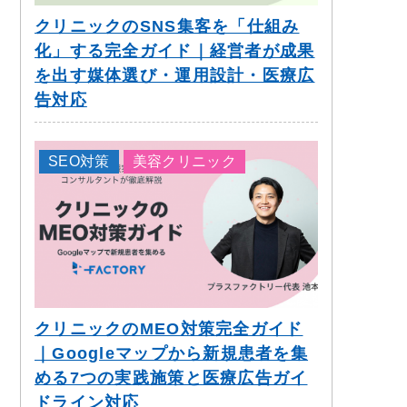
クリニックのSNS集客を「仕組み
化」する完全ガイド｜経営者が成果
を出す媒体選び・運用設計・医療広
告対応
SEO対策
美容クリニック
クリニックのMEO対策完全ガイド
｜Googleマップから新規患者を集
める7つの実践施策と医療広告ガイ
ドライン対応