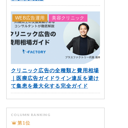
WEB広告運用
美容クリニック
クリニック広告の全種類と費用相場
｜医療広告ガイドライン違反を避け
て集患を最大化する完全ガイド
COLUMN RANKING
第1位