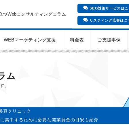
SEO対策サービスはこ
立つWebコンサルティングコラム
リスティング広告はこ
WEBマーケティング支援
料金表
ご支援事例
インバウンド向け集客サービス
Meta/Instagram広告運用代行
SNS運用代行・支援サービス
クリニックのInstagram運用
LINE運用コンサルティング
SEO対策コンサルティング
リスティング広告運用代行
クリニックの動画広告運用
EFOコンサルティング
YouTube運用代行
WEB解析・LPO
ラム
ます。
美容クリニック
営に集中するために必要な開業資金の目安も紹介