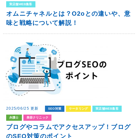
実店舗WEB集客
オムニチャネルとは？o2oとの違いや、意
味と戦略について解説！
2025/06/25 更新
SEO対策
ケータリング
実店舗WEB集客
弁護士
美容クリニック
ブログやコラムでアクセスアップ！ブログ
のSEO対策のポイント