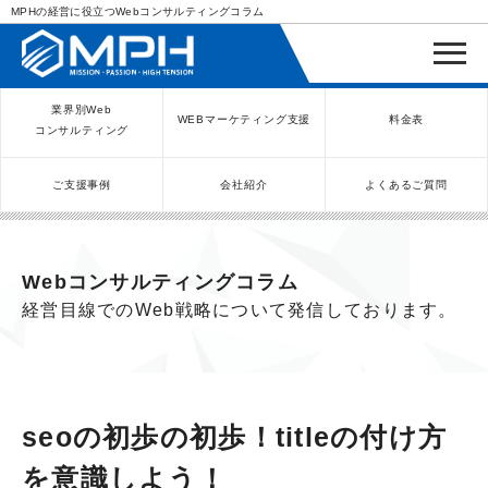
MPHの経営に役立つWebコンサルティングコラム
業界別Web
WEBマーケティング支援
料金表
コンサルティング
ご支援事例
会社紹介
よくあるご質問
WEBコンサルティングサービス
インバウンド向け集客サービス
ネットショップ（ECサイト）
Meta/Instagram広告運用代行
SNS運用代行・支援サービス
美容クリニック（自由診療）
クリニックのInstagram運用
LINE運用コンサルティング
SEO対策コンサルティング
リスティング広告運用代行
クリニックの動画広告運用
EFOコンサルティング
YouTube運用代行
レンタルビジネス
WEB解析・LPO
弁護士（士業）
ポータルサイト
ケータリング
スクール経営
エステサロン
実店舗運営
不動産
歯医者
Webコンサルティングコラム
経営目線でのWeb戦略について発信しております。
seoの初歩の初歩！titleの付け方
を意識しよう！