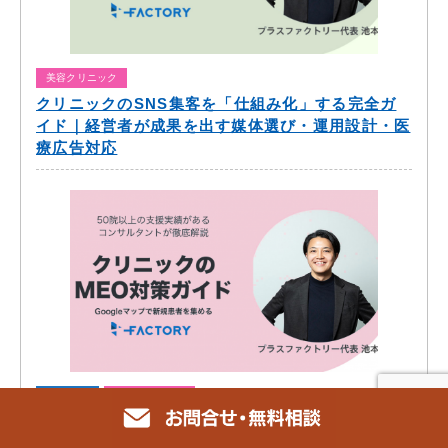
美容クリニック
クリニックのSNS集客を「仕組み化」する完全ガ
イド｜経営者が成果を出す媒体選び・運用設計・医
療広告対応
SEO対策
美容クリニック
クリニックのMEO対策完全ガイド｜Googleマップ
から新規患者を集める7つの実践施策と医療広告ガ