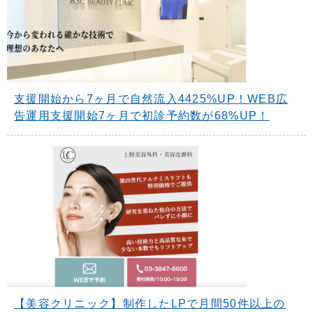
支援開始から7ヶ月で自然流入4425%UP！WEB広
告運用支援開始7ヶ月で初診予約数が68%UP！
【美容クリニック】制作したLPで月間50件以上の