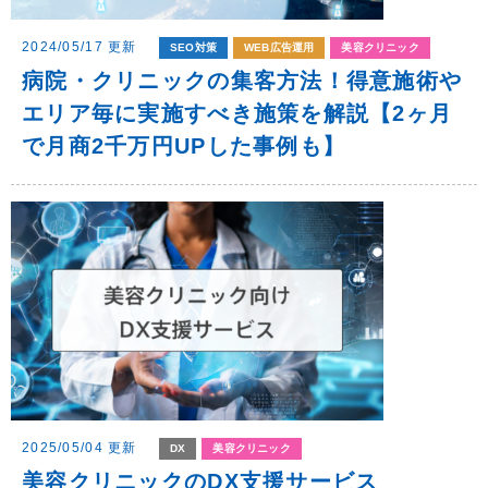
2024/05/17 更新
SEO対策
WEB広告運用
美容クリニック
病院・クリニックの集客方法！得意施術や
エリア毎に実施すべき施策を解説【2ヶ月
で月商2千万円UPした事例も】
2025/05/04 更新
DX
美容クリニック
美容クリニックのDX支援サービス