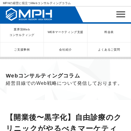
MPHの経営に役立つWebコンサルティングコラム
業界別Web
WEBマーケティング支援
料金表
コンサルティング
ご支援事例
会社紹介
よくあるご質問
WEBコンサルティングサービス
インバウンド向け集客サービス
ネットショップ（ECサイト）
Meta/Instagram広告運用代行
SNS運用代行・支援サービス
美容クリニック（自由診療）
クリニックのInstagram運用
LINE運用コンサルティング
SEO対策コンサルティング
リスティング広告運用代行
クリニックの動画広告運用
EFOコンサルティング
YouTube運用代行
レンタルビジネス
WEB解析・LPO
弁護士（士業）
ポータルサイト
ケータリング
スクール経営
エステサロン
実店舗運営
不動産
歯医者
Webコンサルティングコラム
経営目線でのWeb戦略について発信しております。
【開業後〜黒字化】自由診療のク
リニックがやるべきマーケティ