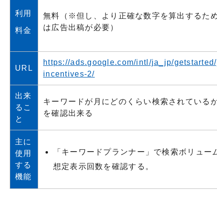
利用
無料（※但し、より正確な数字を算出するた
は広告出稿が必要）
料金
https://ads.google.com/intl/ja_jp/getstarted/
URL
incentives-2/
出来
キーワードが月にどのくらい検索されている
るこ
を確認出来る
と
主に
「キーワードプランナー」で検索ボリュー
使用
する
想定表示回数を確認する。
機能