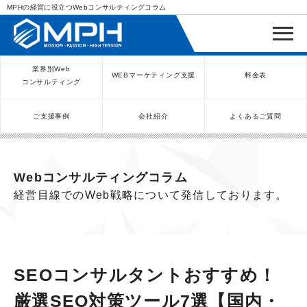
MPHの経営に役立つWebコンサルティングコラム
業界別Web
WEBマーケティング支援
料金表
コンサルティング
ご支援事例
会社紹介
よくあるご質問
WEBコンサルティングサービス
インバウンド向け集客サービス
ネットショップ（ECサイト）
Meta/Instagram広告運用代行
SNS運用代行・支援サービス
美容クリニック（自由診療）
クリニックのInstagram運用
LINE運用コンサルティング
SEO対策コンサルティング
リスティング広告運用代行
クリニックの動画広告運用
EFOコンサルティング
YouTube運用代行
レンタルビジネス
WEB解析・LPO
弁護士（士業）
ポータルサイト
ケータリング
スクール経営
エステサロン
実店舗運営
不動産
歯医者
Webコンサルティングコラム
経営目線でのWeb戦略について発信しております。
SEOコンサルタントおすすめ！
厳選SEO対策ツール7選【国内・