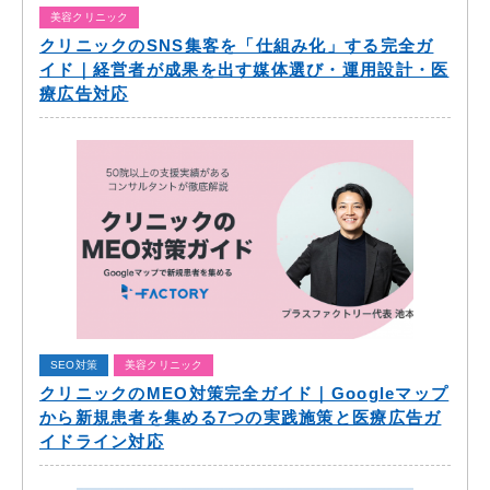
美容クリニック
クリニックのSNS集客を「仕組み化」する完全ガ
イド｜経営者が成果を出す媒体選び・運用設計・医
療広告対応
SEO対策
美容クリニック
クリニックのMEO対策完全ガイド｜Googleマップ
から新規患者を集める7つの実践施策と医療広告ガ
イドライン対応