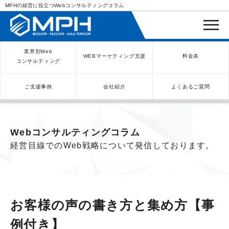
MPHの経営に役立つWebコンサルティングコラム
業界別Web
WEBマーケティング支援
料金表
コンサルティング
ご支援事例
会社紹介
よくあるご質問
WEBコンサルティングサービス
インバウンド向け集客サービス
ネットショップ（ECサイト）
Meta/Instagram広告運用代行
SNS運用代行・支援サービス
美容クリニック（自由診療）
クリニックのInstagram運用
LINE運用コンサルティング
SEO対策コンサルティング
リスティング広告運用代行
クリニックの動画広告運用
EFOコンサルティング
YouTube運用代行
レンタルビジネス
WEB解析・LPO
弁護士（士業）
ポータルサイト
ケータリング
スクール経営
エステサロン
実店舗運営
不動産
歯医者
Webコンサルティングコラム
経営目線でのWeb戦略について発信しております。
お客様の声の書き方と集め方【事
例付き】