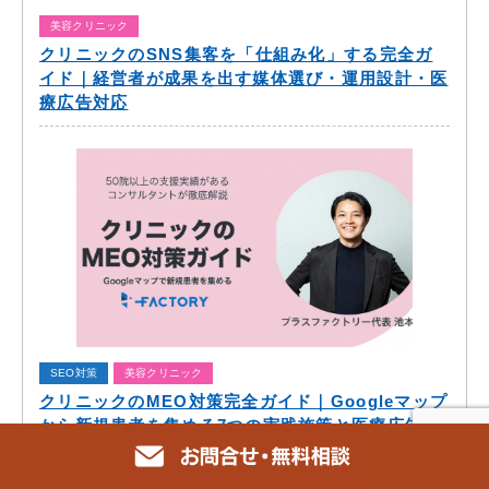
美容クリニック
クリニックのSNS集客を「仕組み化」する完全ガ
イド｜経営者が成果を出す媒体選び・運用設計・医
療広告対応
SEO対策
美容クリニック
クリニックのMEO対策完全ガイド｜Googleマップ
から新規患者を集める7つの実践施策と医療広告ガ
イドライン対応