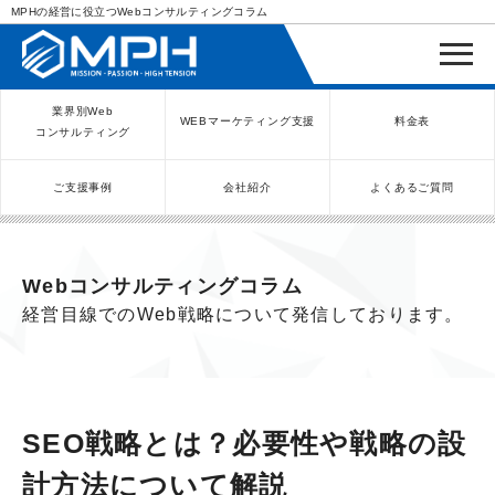
MPHの経営に役立つWebコンサルティングコラム
業界別Web
WEBマーケティング支援
料金表
コンサルティング
ご支援事例
会社紹介
よくあるご質問
WEBコンサルティングサービス
インバウンド向け集客サービス
ネットショップ（ECサイト）
Meta/Instagram広告運用代行
SNS運用代行・支援サービス
美容クリニック（自由診療）
クリニックのInstagram運用
LINE運用コンサルティング
SEO対策コンサルティング
リスティング広告運用代行
クリニックの動画広告運用
EFOコンサルティング
YouTube運用代行
レンタルビジネス
WEB解析・LPO
弁護士（士業）
ポータルサイト
ケータリング
スクール経営
エステサロン
実店舗運営
不動産
歯医者
Webコンサルティングコラム
経営目線でのWeb戦略について発信しております。
SEO戦略とは？必要性や戦略の設
計方法について解説